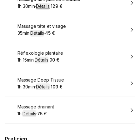
1h 30min
·
Détails
·
129 €
.
Durée de l'appel
.
Prix
:
:
Réserver
Massage tête et visage
35min
·
Détails
·
45 €
.
Durée de l'appel
.
Prix
:
:
Réserver
Réflexologie plantaire
1h 15min
·
Détails
·
90 €
.
Durée de l'appel
.
Prix
:
:
Réserver
Massage Deep Tissue
1h 30min
·
Détails
·
109 €
.
Durée de l'appel
.
Prix
:
:
Réserver
Massage drainant
1h
·
Détails
·
75 €
.
Durée de l'appel
.
Prix
:
:
Praticien