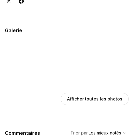
Galerie
Afficher toutes les photos
,
Les mieux notés
Sort
Commentaires
Trier par
:
Les mieux notés