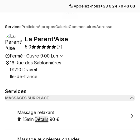
Appelez-nous
+33 6 24 70 43 03
Accéder à la galerie d'images
Accéder à la galerie d'images
Accéder à la galerie d'image
1
La Parent'Aise
Services
Praticien
À propos
Galerie
Commentaires
Adresse
La Parent'Aise
5.0
(
7
)
Heures d'ouverture
Fermé
·
Ouvre
9:00
Lun
16 Rue des Sablonnières
91210 Draveil
Île-de-france
Services
MASSAGES SUR PLACE
Réserver
Massage relaxant
1h 15min
·
Détails
·
90 €
.
Durée de l'appel
.
Prix
:
:
Réserver
Massage aux pierres chaudes