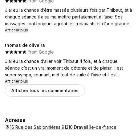
·
·
from Google
.
J’ai eu la chance d’être massée plusieurs fois par Thibaut, et à
Je le recommande les yeux fermés, vous pouvez y aller en
chaque séance il a su me mettre parfaitement à l’aise. Ses
toute confiance.
massages sont toujours agréables, relaxants et d’une grande
qualité. J’en ressors à chaque fois détendue et apaisée.
Afficher plus
Merci pour ton professionnalisme, ta bienveillance et ton
écoute.
thomas de oliveira
Je le recommande les yeux fermés !
·
·
from Google
J’ai eu la chance d’aller voir Thibaut 4 fois, et à chaque
séance c’est un vrai moment de détente et de plaisir. Il est
super sympa, souriant, met tout de suite à l’aise et il est
vraiment aux petits soins.
Afficher plus
Grâce à lui, j’ai pu me faire masser de la tête aux pieds : la
Afficher tous les commentaires
pression est toujours parfaite, ni trop forte ni trop douce. Il
repère instinctivement les zones de tension et sait exactement
comment les libérer pour soulager les douleurs.
La salle de massage est magnifique, propice à la relaxation
Adresse
totale et au lâcher-prise.
16 Rue des Sablonnières 91210 Draveil Île-de-france
Merci Thibaut pour ton professionnalisme et ton savoir-faire !
Je recommande les yeux fermés. 🙏