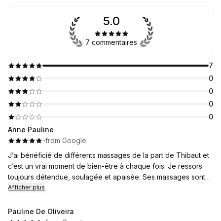
5.0
7 commentaires
7
0
0
0
0
Anne Pauline
·
·
from Google
J’ai bénéficié de différents massages de la part de Thibaut et
c’est un vrai moment de bien-être à chaque fois. Je ressors
toujours détendue, soulagée et apaisée. Ses massages sont
parfaitement équilibrés, exactement ce qu’il faut pour relâcher
Afficher plus
les tensions.
Thibaut est d’une grande gentillesse et très professionnel, il
Pauline De Oliveira
met immédiatement en confiance dès l’arrivée dans son institut